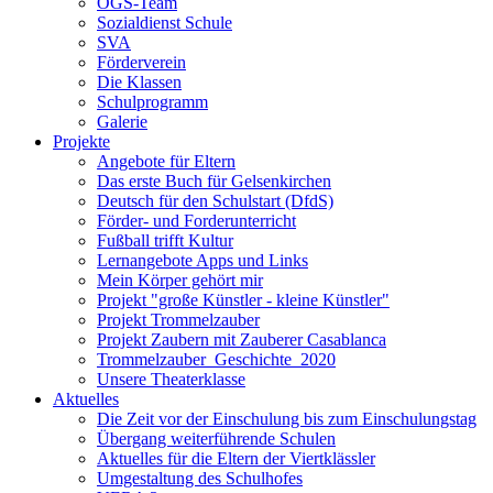
OGS-Team
Sozialdienst Schule
SVA
Förderverein
Die Klassen
Schulprogramm
Galerie
Projekte
Angebote für Eltern
Das erste Buch für Gelsenkirchen
Deutsch für den Schulstart (DfdS)
Förder- und Forderunterricht
Fußball trifft Kultur
Lernangebote Apps und Links
Mein Körper gehört mir
Projekt "große Künstler - kleine Künstler"
Projekt Trommelzauber
Projekt Zaubern mit Zauberer Casablanca
Trommelzauber_Geschichte_2020
Unsere Theaterklasse
Aktuelles
Die Zeit vor der Einschulung bis zum Einschulungstag
Übergang weiterführende Schulen
Aktuelles für die Eltern der Viertklässler
Umgestaltung des Schulhofes