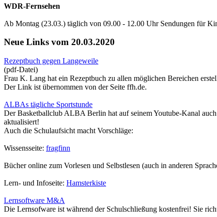
WDR-Fernsehen
Ab Montag (23.03.) täglich von 09.00 - 12.00 Uhr Sendungen für Ki
Neue Links vom 20.03.2020
Rezeptbuch gegen Langeweile
(pdf-Datei)
Frau K. Lang hat ein Rezeptbuch zu allen möglichen Bereichen erstellt
Der Link ist übernommen von der Seite ffh.de.
ALBAs tägliche Sportstunde
Der Basketballclub ALBA Berlin hat auf seinem Youtube-Kanal auch s
aktualisiert!
Auch die Schulaufsicht macht Vorschläge:
Wissensseite:
fragfinn
Bücher online zum Vorlesen und Selbstlesen (auch in anderen Sprach
Lern- und Infoseite:
Hamsterkiste
Lernsoftware M&A
Die Lernsofware ist während der Schulschließung kostenfrei! Sie richt